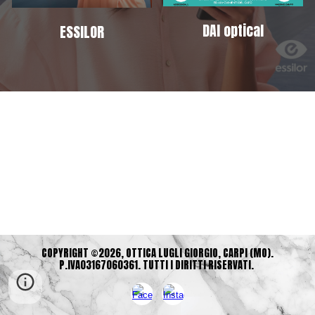
DAI optical
ESSILOR
COPYRIGHT ©2026, OTTICA LUGLI GIORGIO, CARPI (MO).
P.IVA03167060361. TUTTI I DIRITTI RISERVATI.