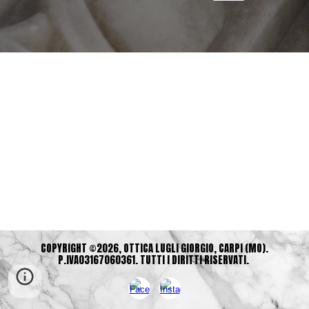
COPYRIGHT ©2026, OTTICA LUGLI GIORGIO, CARPI (MO).
P.IVA03167060361. TUTTI I DIRITTI RISERVATI.